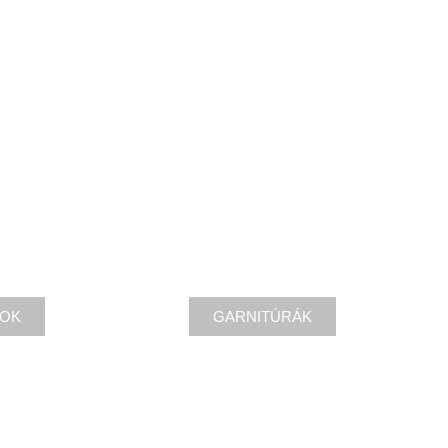
KEZDŐLAP
RÓLUNK
TERMÉKEINK
tse meg kínálatunkat!
LOK
GARNITÚRÁK