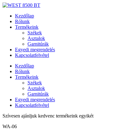
Ugrás
a
Kezdőlap
tartalomhoz
Rólunk
Termékeink
Székek
Asztalok
Garnitúrák
Egyedi megrendelés
Kapcsolatfelvétel
Kezdőlap
Rólunk
Termékeink
Székek
Asztalok
Garnitúrák
Egyedi megrendelés
Kapcsolatfelvétel
Szívesen ajánljuk kedvenc termékeink egyikét
WA-06