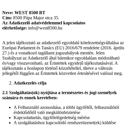
Neve: WEST 8500 BT
Cím:
8500 Pápa Major utca 35.
Az Adatkezelő adatvédelemmel kapcsolatos
elérhetősége:
info@west8500.hu
A jelen tájékoztató az adatkezelő egyoldalú kötelezettségvállalása az
Európai Parlament és Tanács (EU) 2016/679 rendelete (2016. április
27.) és a vonatkozó tagállami jogszabályok mentén. Jelen
Szabályzat az Adatkezelő által bármikor egyoldalúan módosítható
és/vagy visszavonható, az Érintettek egyidejű tájékoztatásával. A
tájékoztatás a honlapon történő közzététellel, illetve a változás
jellegétől függően az Érintettek közvetlen értesítésével valósul meg.
Adatkezelés célja
2.1 Szolgáltatás(ok) nyújtása a természetes és jogi személyek
számára és ennek keretében:
A Felhasználó azonosítása, a többi ügyféltől, felhasználótól
érdeklődőtől való megkülönböztetése
Kapcsolattartás, ügyfélelégedettség mérése
A szolgáltatáshoz kapcsolódó rendszerüzenet(ek) küldése