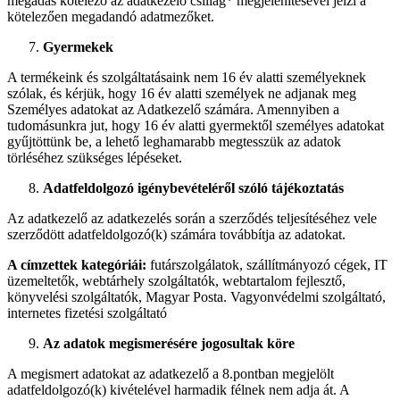
megadás kötelező az adatkezelő csillag* megjelenítésével jelzi a
kötelezően megadandó adatmezőket.
Gyermekek
A termékeink és szolgáltatásaink nem 16 év alatti személyeknek
szólak, és kérjük, hogy 16 év alatti személyek ne adjanak meg
Személyes adatokat az Adatkezelő számára. Amennyiben a
tudomásunkra jut, hogy 16 év alatti gyermektől személyes adatokat
gyűjtöttünk be, a lehető leghamarabb megtesszük az adatok
törléséhez szükséges lépéseket.
Adatfeldolgozó igénybevételéről szóló tájékoztatás
Az adatkezelő az adatkezelés során a szerződés teljesítéséhez vele
szerződött adatfeldolgozó(k) számára továbbítja az adatokat.
A címzettek kategóriái:
futárszolgálatok, szállítmányozó cégek, IT
üzemeltetők, webtárhely szolgáltatók, webtartalom fejlesztő,
könyvelési szolgáltatók, Magyar Posta. Vagyonvédelmi szolgáltató,
internetes fizetési szolgáltató
Az adatok megismerésére jogosultak köre
A megismert adatokat az adatkezelő a 8.pontban megjelölt
adatfeldolgozó(k) kivételével harmadik félnek nem adja át. A