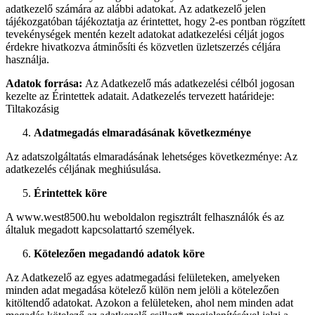
adatkezelő számára az alábbi adatokat. Az adatkezelő jelen
tájékozgatóban tájékoztatja az érintettet, hogy 2-es pontban rögzített
tevekénységek mentén kezelt adatokat adatkezelési célját jogos
érdekre hivatkozva átminősíti és közvetlen üzletszerzés céljára
használja.
Adatok forrása:
Az Adatkezelő más adatkezelési célból jogosan
kezelte az Érintettek adatait. Adatkezelés tervezett határideje:
Tiltakozásig
Adatmegadás elmaradásának következménye
Az adatszolgáltatás elmaradásának lehetséges következménye: Az
adatkezelés céljának meghiúsulása.
Érintettek köre
A www.west8500.hu weboldalon regisztrált felhasználók és az
általuk megadott kapcsolattartó személyek.
Kötelezően megadandó adatok köre
Az Adatkezelő az egyes adatmegadási felületeken, amelyeken
minden adat megadása kötelező külön nem jelöli a kötelezően
kitöltendő adatokat. Azokon a felületeken, ahol nem minden adat