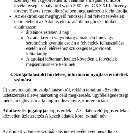
személy- és vagyonvédelmi, valamint a magánnyomozói
tevékenység szabályairól szóló 2005. évi CXXXIII. törvény
törvény(Szvtv.) rendelkezéseiben meghatározott ideig tárolja.
Az elektronikus megfigyelő rendszer által felvett felvételek
tekintetébent az Adatkezelő az alábbi megőrzési időket
alkalmazza:
általános esteben 3 nap
Az adatkezelő vagyontárgyainak sérelme vagy
sérelmének gyanúja esetén a felvételek felhasználása
esetén a cél eléréséhez szükséges legrövidebb
időtartamig
A tárolási időtartam leteltét követően a felvételek
megsemmisítésre kerülnek.
Szolgáltatás(ok) hirdetése, információ nyújtása érintettek
számára
Új vagy megújított szolgáltatásokról, reklám tartalmú közvetlen
üzletszerzési illetve marketing célú megkeresés, ügyfélelégedettségi
mérés, meghívás marketing rendezvényre, konferenciára
Adatkezelés jogalapja:
Jogos érdek – Az adatkezelő jogos érdeke a
közvetlen üzletszerzés A kezelt adatok köre: e-mail, név
Az érintett valamely szolgáltatás igénybevételével megadta az