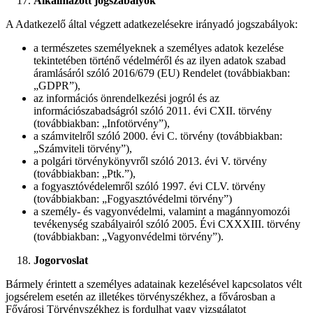
Alkalmazott jogszabályok
A Adatkezelő által végzett adatkezelésekre irányadó jogszabályok:
a természetes személyeknek a személyes adatok kezelése
tekintetében történő védelméről és az ilyen adatok szabad
áramlásáról szóló 2016/679 (EU) Rendelet (továbbiakban:
„GDPR”),
az információs önrendelkezési jogról és az
információszabadságról szóló 2011. évi CXII. törvény
(továbbiakban: „Infotörvény”),
a számvitelről szóló 2000. évi C. törvény (továbbiakban:
„Számviteli törvény”),
a polgári törvénykönyvről szóló 2013. évi V. törvény
(továbbiakban: „Ptk.”),
a fogyasztóvédelemről szóló 1997. évi CLV. törvény
(továbbiakban: „Fogyasztóvédelmi törvény”)
a személy- és vagyonvédelmi, valamint a magánnyomozói
tevékenység szabályairól szóló 2005. Évi CXXXIII. törvény
(továbbiakban: „Vagyonvédelmi törvény”).
Jogorvoslat
Bármely érintett a személyes adatainak kezelésével kapcsolatos vélt
jogsérelem esetén az illetékes törvényszékhez, a fővárosban a
Fővárosi Törvényszékhez is fordulhat vagy vizsgálatot