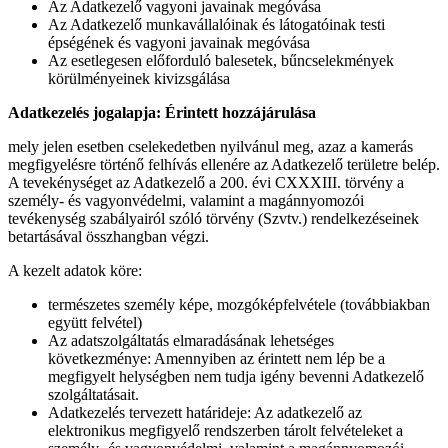
Az Adatkezelő vagyoni javainak megóvása
Az Adatkezelő munkavállalóinak és látogatóinak testi
épségének és vagyoni javainak megóvása
Az esetlegesen előforduló balesetek, bűncselekmények
körülményeinek kivizsgálása
Adatkezelés jogalapja: Érintett hozzájárulása
mely jelen esetben cselekedetben nyilvánul meg, azaz a kamerás
megfigyelésre történő felhívás ellenére az Adatkezelő területre belép.
A tevekénységet az Adatkezelő a 200. évi CXXXIII. törvény a
személy- és vagyonvédelmi, valamint a magánnyomozói
tevékenység szabályairól szóló törvény (Szvtv.) rendelkezéseinek
betartásával összhangban végzi.
A kezelt adatok köre:
természetes személy képe, mozgóképfelvétele (továbbiakban
együtt felvétel)
Az adatszolgáltatás elmaradásának lehetséges
következménye: Amennyiben az érintett nem lép be a
megfigyelt helységben nem tudja igény bevenni Adatkezelő
szolgáltatásait.
Adatkezelés tervezett határideje: Az adatkezelő az
elektronikus megfigyelő rendszerben tárolt felvételeket a