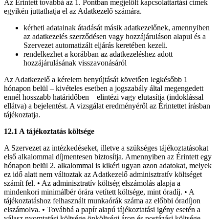
Az Érintett továbbá az 1. Pontban megjelölt kapcsolattartási címek
egyikén juttathatja el az Adatkezelő számára.
kérheti adatainak átadását másik adatkezelőnek, amennyiben
az adatkezelés szerződésen vagy hozzájáruláson alapul és a
Szervezet automatizált eljárás keretében kezeli.
rendelkezhet a korábban az adatkezeléshez adott
hozzájárulásának visszavonásáról
Az Adatkezelő a kérelem benyújtását követően legkésőbb 1
hónapon belül – kivételes esetben a jogszabály által megengedett
ennél hosszabb határidőben – elintézi vagy elutasítja (indoklással
ellátva) a bejelentést. A vizsgálat eredményéről az Érintettet írásban
tájékoztatja.
12.1 A tájékoztatás költsége
A Szervezet az intézkedéseket, illetve a szükséges tájékoztatásokat
első alkalommal díjmentesen biztosítja. Amennyiben az Érintett egy
hónapon belül 2. alkalommal is kikéri ugyan azon adatokat, melyek
ez idő alatt nem változtak az Adatkezelő adminisztratív költséget
számít fel. • Az adminisztratív költség elszámolás alapja a
mindenkori minimálbér órára vetített költsége, mint óradíj. • A
tájékoztatáshoz felhasznált munkaórák száma az előbbi óradíjon
elszámolva. • Továbbá a papír alapú tájékoztatási igény esetén a
válasz nyomtatási költsége önköltségi áron és postázási költsége.