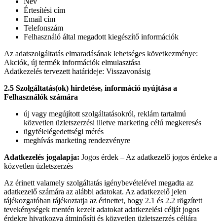
Név
Értesítési cím
Email cím
Telefonszám
Felhasználó által megadott kiegészítő információk
Az adatszolgáltatás elmaradásának lehetséges következménye:
Akciók, új termék információk elmulasztása
Adatkezelés tervezett határideje: Visszavonásig
2.5 Szolgáltatás(ok) hirdetése, információ nyújtása a
Felhasználók számára
új vagy megújított szolgáltatásokról, reklám tartalmú
közvetlen üzletszerzési illetve marketing célú megkeresés
ügyfélelégedettségi mérés
meghívás marketing rendezvényre
Adatkezelés jogalapja:
Jogos érdek – Az adatkezelő jogos érdeke a
közvetlen üzletszerzés
Az érinett valamely szolgáltatás igénybevételével megadta az
adatkezelő számára az alábbi adatokat. Az adatkezelő jelen
tájékozgatóban tájékoztatja az érinettet, hogy 2.1 és 2.2 rögzített
tevekénységek mentén kezelt adatokat adatkezelési célját jogos
érdekre hivatkozva átminősíti és közvetlen üzletszerzés céljára