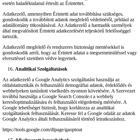
esetén haladéktalanul értesíti az Érintettet.
Adatkezelő, amennyiben Érintetti adat továbbítása szükséges,
gondoskodik a továbbított adatok megfelelő védelméről, például az
adatállomány titkosításával. Az Adatkezelő a harmadik személyek
által megvalósított Érintetti adatkezelésért teljeskörű felelősséggel
tartozik.
Adatkezelő megfelelő és rendszeres biztonsági mentésekkel is
gondoskodik arról, hogy az Érintett adatai a megsemmisüléssel vagy
elvesztéssel szemben védve legyenek.
Analitikai Szolgáltatások
Az adatkezelő a Google Analytics szolgáltatást használja az
oldalstatisztikák és felhasználói demográfiai adatok, érdeklődés és
webhelyeken tanúsított viselkedés nyomon követésére. A Szervezet
továbbá használja a Google Search Console-t a webhely
keresőoptimalizálására és felhasználói elégedettség mérésére. A
Google lehetőséget biztosít, hogy korlátozza az analitikai
szolgáltatások felhasználását. Keresse fel a Google odalát az adatok
Google Analytics általi felhasználásáról történő leiratkozáshoz.
https://tools.google.com/dlpage/gaoptout