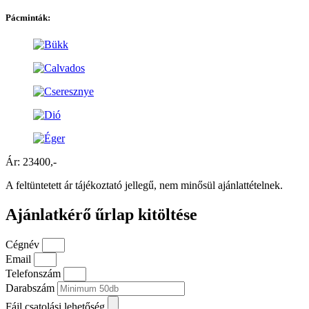
Pácminták:
Ár: 23400,-
A feltüntetett ár tájékoztató jellegű, nem minősül ajánlattételnek.
Ajánlatkérő űrlap kitöltése
Cégnév
Email
Telefonszám
Darabszám
Fájl csatolási lehetőség