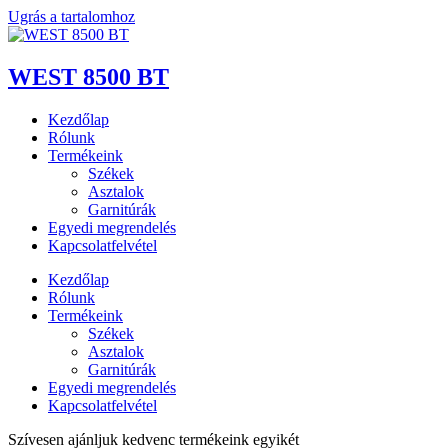
Ugrás a tartalomhoz
WEST 8500 BT
Kezdőlap
Rólunk
Termékeink
Székek
Asztalok
Garnitúrák
Egyedi megrendelés
Kapcsolatfelvétel
Kezdőlap
Rólunk
Termékeink
Székek
Asztalok
Garnitúrák
Egyedi megrendelés
Kapcsolatfelvétel
Szívesen ajánljuk kedvenc termékeink egyikét